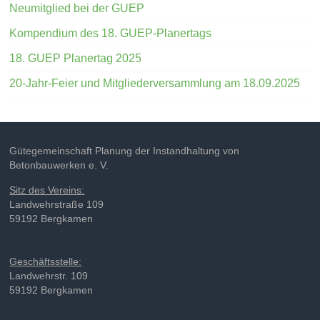
Neumitglied bei der GUEP
Kompendium des 18. GUEP-Planertags
18. GUEP Planertag 2025
20-Jahr-Feier und Mitgliederversammlung am 18.09.2025
Gütegemeinschaft Planung der Instandhaltung von
Betonbauwerken e. V.
Sitz des Vereins:
Landwehrstraße 109
59192 Bergkamen
Geschäftsstelle:
Landwehrstr. 109
59192 Bergkamen