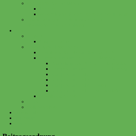
Zertifizierter Sachverständiger
Termine
Weiterbildung für Zertifizierte Sachverständige
Instandhaltung von Betonbauwerken in
abwassertechnischen Anlagen
Service
Kontakt
Ansprechpartner
Passwortgeschützter Bereich
Downloads: Skripte zum Seminar 2018
Kompendium zum 18. GUEP Planertag
Beurteilung des 18. GUEP-Planertages
Kompendium zum 15. GUEP Planertag
Kompendium Teil 2
Kompendium Teil 3
Kompendium Teil 4 – Listen
Kompendium Teil 5 – Fachaussteller
Downloads: Skripte SKP 1-2021
Links
Stellenangebote
Datenschutz
Impressum
Home