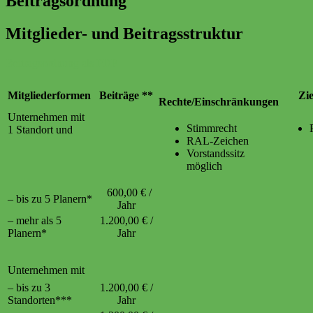
Beitragsordnung
Mitglieder- und Beitragsstruktur
Beitragsordnung als PDF
Mitgliederformen
Beiträge **
Ziel
Rechte/Einschränkungen
Unternehmen mit
Stimmrecht
1 Standort und
RAL-Zeichen
Vorstandssitz
möglich
600,00 € /
– bis zu 5 Planern*
Jahr
– mehr als 5
1.200,00 € /
Planern*
Jahr
Unternehmen mit
– bis zu 3
1.200,00 € /
Standorten***
Jahr