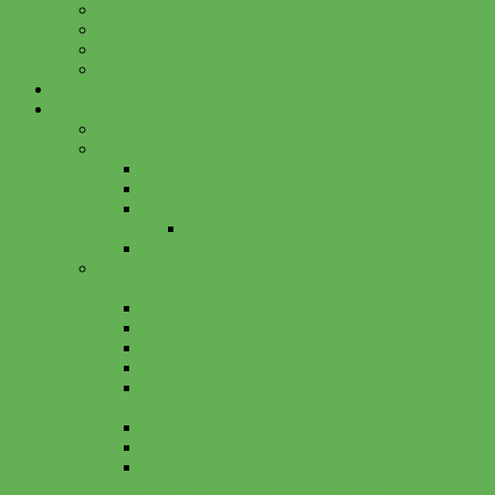
Unsere SKP
Unsere Sachverständige
Mitgliedsdokumente
Beitragsordnung
Weiterbildung
Veranstaltungen
Terminkalender
19. GUEP Planertag am 24.11.2026
Gebühren Teilnehmer
Vortragsprogramm
Online Anmeldung für Teilnehmer
Online Anmeldung
Anreise zum Tagungsort
Sachkundiger Planer für die Instandhaltung von
Betonbauteilen
Schwerpunkte / Module
Termine / Kosten / Flyer
Ihr Nutzen
Referenten
Zielgruppe / Zulassung / Eingangsprüfung und
einzureichende Unterlagen
Prüfung
AWPO-SKP
Weiterbildung für Sachkundige Planer für die
Instandhaltung von Betonbauteilen