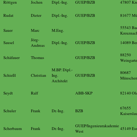
Röttgen
Jochen
Dipl.-Ing.
GUEP/BZB
47807 Kre
Rudat
Dieter
Dipl.-Ing.
GUEP/BZB
81677 M
55543 Ba
Sauer
Marc
M.Eng.
Kreuznac
Jörg-
Sausel
Dipl.-Ing.
GUEP/BZB
14089 Ber
Andreas
88250
Schäfauer
Thomas
GUEP/BZB
Weingart
M.BP. Dipl.-
80687
Schießl
Christian
Ing.
GUEP/BZB
Münsche
Architekt
Seydt
Ralf
ABB-SKP
82140 Ol
67655
Schuler
Frank
Dr.-Ing.
BZB
Kaisersla
GUEP/Ingenieurakademie
Scherbaum
Frank
Dr.-Ing.
45149 Es
West