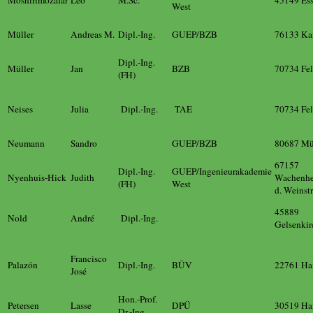
West
Müller
Andreas M.
Dipl.-Ing.
GUEP/BZB
76133 Kar
Dipl.-Ing.
Müller
Jan
BZB
70734 Fel
(FH)
Neises
Julia
Dipl.-Ing.
TAE
70734 Fel
Neumann
Sandro
GUEP/BZB
80687 M
67157
Dipl.-Ing.
GUEP/Ingenieurakademie
Nyenhuis-Hick
Judith
Wachenhe
(FH)
West
d. Weinst
45889
Nold
André
Dipl.-Ing.
Gelsenkir
Francisco
Palazón
Dipl.-Ing.
BÜV
22761 Ha
José
Hon.-Prof.
Petersen
Lasse
DPÜ
30519 Ha
Dr.-Ing.