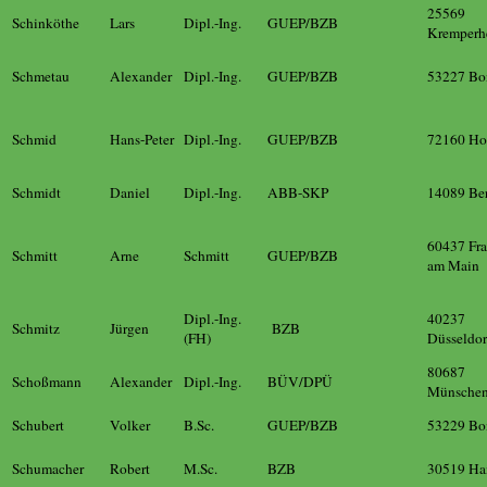
25569
Schinköthe
Lars
Dipl.-Ing.
GUEP/BZB
Kremperh
Schmetau
Alexander
Dipl.-Ing.
GUEP/BZB
53227 Bo
Schmid
Hans-Peter
Dipl.-Ing.
GUEP/BZB
72160 Hor
Schmidt
Daniel
Dipl.-Ing.
ABB-SKP
14089 Ber
60437 Fra
Schmitt
Arne
Schmitt
GUEP/BZB
am Main
Dipl.-Ing.
40237
Schmitz
Jürgen
BZB
(FH)
Düsseldor
80687
Schoßmann
Alexander
Dipl.-Ing.
BÜV/DPÜ
Münsche
Schubert
Volker
B.Sc.
GUEP/BZB
53229 Bo
Schumacher
Robert
M.Sc.
BZB
30519 Ha