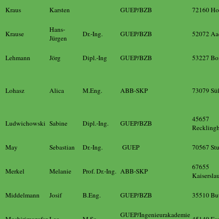
Kraus
Karsten
GUEP/BZB
72160 Hor
Hans-
Krause
Dr.-Ing.
GUEP/BZB
52072 Aa
Jürgen
Lehmann
Jörg
Dipl.-Ing
GUEP/BZB
53227 Bo
Lohasz
Alica
M.Eng.
ABB-SKP
73079 Sü
45657
Ludwichowski
Sabine
Dipl.-Ing.
GUEP/BZB
Reckling
May
Sebastian
Dr.-Ing.
GUEP
70567 Stu
67655
Merkel
Melanie
Prof. Dr.-Ing.
ABB-SKP
Kaisersla
Middelmann
Josif
B.Eng.
GUEP/BZB
35510 Bu
GUEP/Ingenieurakademie
Moshirimozafar
Leo
M.Sc.
45149 Es