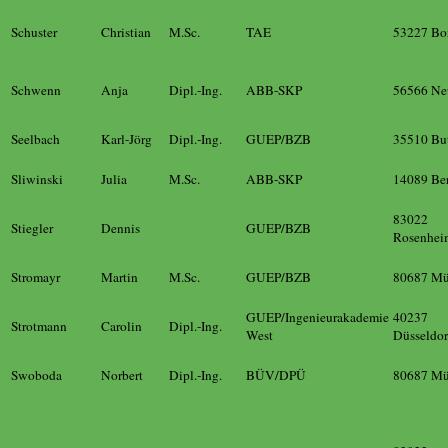
Schuster
Christian
M.Sc.
TAE
53227 Bo
Schwenn
Anja
Dipl.-Ing.
ABB-SKP
56566 Ne
Seelbach
Karl-Jörg
Dipl.-Ing.
GUEP/BZB
35510 Bu
Sliwinski
Julia
M.Sc.
ABB-SKP
14089 Ber
83022
Stiegler
Dennis
GUEP/BZB
Rosenhei
Stromayr
Martin
M.Sc.
GUEP/BZB
80687 M
GUEP/Ingenieurakademie
40237
Strotmann
Carolin
Dipl.-Ing.
West
Düsseldor
Swoboda
Norbert
Dipl.-Ing.
BÜV/DPÜ
80687 M