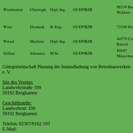
88339 Ba
Wiederstein
Christoph
Dipl.-Ing.
GUEP/BZB
Waldsee
Winz
Dominik
B.-Eng.
GUEP/BZB
72160 Hor
44579 Cas
Witzel
Matthias
Dipl.-Ing.
GUEP/BZB
Rauxel
80687
Zellner
Johannes
M.Sc.
GUEP/BZB
Münsche
Gütegemeinschaft Planung der Instandhaltung von Betonbauwerken
e. V.
Sitz des Vereins:
Landwehrstraße 109
59192 Bergkamen
Geschäftsstelle:
Landwehrstr. 109
59192 Bergkamen
Telefon: 02307/9162 193
E-Mail:
keck@guep.de