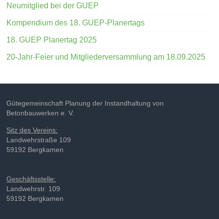
Neumitglied bei der GUEP
Kompendium des 18. GUEP-Planertags
18. GUEP Planertag 2025
20-Jahr-Feier und Mitgliederversammlung am 18.09.2025
Gütegemeinschaft Planung der Instandhaltung von
Betonbauwerken e. V.
Sitz des Vereins:
Landwehrstraße 109
59192 Bergkamen
Geschäftsstelle:
Landwehrstr. 109
59192 Bergkamen