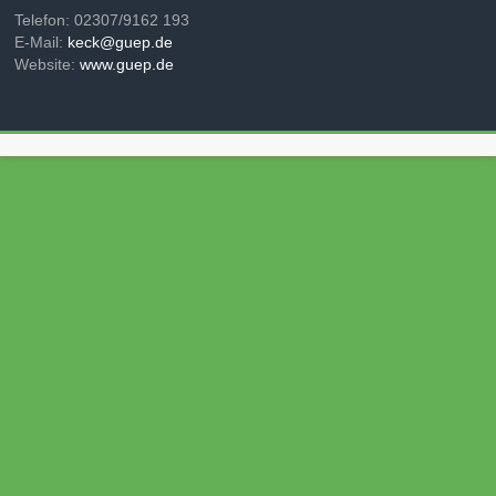
Telefon: 02307/9162 193
E-Mail:
keck@guep.de
Website:
www.guep.de