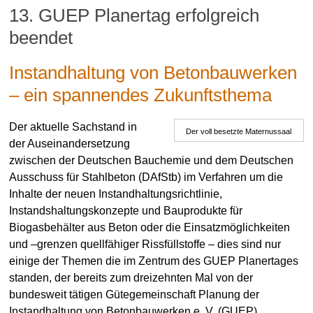
13. GUEP Planertag erfolgreich
beendet
Instandhaltung von Betonbauwerken
Dr. Hans-Joachim Keck
Aktuell
– ein spannendes Zukunftsthema
5. Dezember 2018
Der aktuelle Sachstand in
Der voll besetzte Maternussaal
der Auseinandersetzung
zwischen der Deutschen Bauchemie und dem Deutschen
Ausschuss für Stahlbeton (DAfStb) im Verfahren um die
Inhalte der neuen Instandhaltungsrichtlinie,
Instandshaltungskonzepte und Bauprodukte für
Biogasbehälter aus Beton oder die Einsatzmöglichkeiten
und –grenzen quellfähiger Rissfüllstoffe – dies sind nur
einige der Themen die im Zentrum des GUEP Planertages
standen, der bereits zum dreizehnten Mal von der
bundesweit tätigen Gütegemeinschaft Planung der
Instandhaltung von Betonbauwerken e. V. (GUEP)