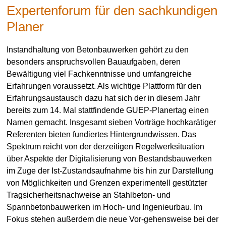
Expertenforum für den sachkundigen
Dr. Hans-Joachim Keck
Allgemein
Planer
3. August 2019
Instandhaltung von Betonbauwerken gehört zu den
besonders anspruchsvollen Bauaufgaben, deren
Bewältigung viel Fachkenntnisse und umfangreiche
Erfahrungen voraussetzt. Als wichtige Plattform für den
Erfahrungsaustausch dazu hat sich der in diesem Jahr
bereits zum 14. Mal stattfindende GUEP-Planertag einen
Namen gemacht. Insgesamt sieben Vorträge hochkarätiger
Referenten bieten fundiertes Hintergrundwissen. Das
Spektrum reicht von der derzeitigen Regelwerksituation
über Aspekte der Digitalisierung von Bestandsbauwerken
im Zuge der Ist-Zustandsaufnahme bis hin zur Darstellung
von Möglichkeiten und Grenzen experimentell gestützter
Tragsicherheitsnachweise an Stahlbeton- und
Spannbetonbauwerken im Hoch- und Ingenieurbau. Im
Fokus stehen außerdem die neue Vor-gehensweise bei der