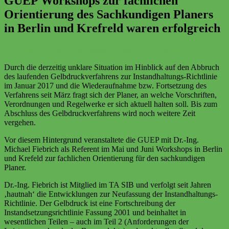
GUEP Workshops zur fachlichen
Orientierung des Sachkundigen Planers
in Berlin und Krefreld waren erfolgreich
Dr. Hans-Joachim Keck
Aktuell
22. Juli 2017
21. Mai 2018
Durch die derzeitig unklare Situation im Hinblick auf den Abbruch
des laufenden Gelbdruckverfahrens zur Instandhaltungs-Richtlinie
im Januar 2017 und die Wiederaufnahme bzw. Fortsetzung des
Verfahrens seit März fragt sich der Planer, an welche Vorschriften,
Verordnungen und Regelwerke er sich aktuell halten soll. Bis zum
Abschluss des Gelbdruckverfahrens wird noch weitere Zeit
vergehen.
Vor diesem Hintergrund veranstaltete die GUEP mit Dr.-Ing.
Michael Fiebrich als Referent im Mai und Juni Workshops in Berlin
und Krefeld zur fachlichen Orientierung für den sachkundigen
Planer.
Dr.-Ing. Fiebrich ist Mitglied im TA SIB und verfolgt seit Jahren
‚hautnah‘ die Entwicklungen zur Neufassung der Instandhaltungs-
Richtlinie. Der Gelbdruck ist eine Fortschreibung der
Instandsetzungsrichtlinie Fassung 2001 und beinhaltet in
wesentlichen Teilen – auch im Teil 2 (Anforderungen der