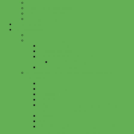
Unsere SKP
Unsere Sachverständige
Mitgliedsdokumente
Beitragsordnung
Weiterbildung
Veranstaltungen
Terminkalender
19. GUEP Planertag am 24.11.2026
Gebühren Teilnehmer
Vortragsprogramm
Online Anmeldung für Teilnehmer
Online Anmeldung
Anreise zum Tagungsort
Sachkundiger Planer für die Instandhaltung von
Betonbauteilen
Schwerpunkte / Module
Termine / Kosten / Flyer
Ihr Nutzen
Referenten
Zielgruppe / Zulassung / Eingangsprüfung und
einzureichende Unterlagen
Prüfung
AWPO-SKP
Weiterbildung für Sachkundige Planer für die
Instandhaltung von Betonbauteilen