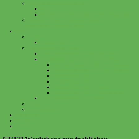
Zertifizierter Sachverständiger
Termine
Weiterbildung für Zertifizierte Sachverständige
Instandhaltung von Betonbauwerken in
abwassertechnischen Anlagen
Service
Kontakt
Ansprechpartner
Passwortgeschützter Bereich
Downloads: Skripte zum Seminar 2018
Kompendium zum 18. GUEP Planertag
Beurteilung des 18. GUEP-Planertages
Kompendium zum 15. GUEP Planertag
Kompendium Teil 2
Kompendium Teil 3
Kompendium Teil 4 – Listen
Kompendium Teil 5 – Fachaussteller
Downloads: Skripte SKP 1-2021
Links
Stellenangebote
Datenschutz
Impressum
Home