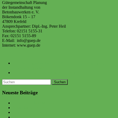
Gütegemeinschaft Planung
der Instandhaltung von
Betonbauwerken e. V.
Bökendonk 15 – 17
47809 Krefeld
Ansprechpartner: Dipl.-Ing. Peter Heil
Telefon: 02151 5155-31
Fax: 02151 5155-89
E-Mail: info@guep.de
Internet: www.guep.de
←
Erfahrungsaustausch am 08.05.2017 im Steigenberger
Hotel Metropolitan
12. GUEP Planertag erfolgreich beendet
→
Neueste Beiträge
19. GUEP-Planertag 2026
Neumitglied bei der GUEP
Kompendium des 18. GUEP-Planertags
18. GUEP Planertag 2025